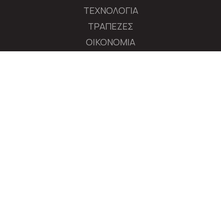
ΤΕΧΝΟΛΟΓΙΑ
ΤΡΑΠΕΖΕΣ
ΟΙΚΟΝΟΜΙΑ
ΔΙΕΘΝΕΙΣ ΑΓΟΡΕΣ
ΕΠΙΧΕΙΡΗΣΕΙΣ
ΧΡΗΜΑΤΙΣΤΗΡΙΟ
ΠΟΛΙΤΙΚΗ
ΔΙΕΘΝΗ
MEDIA
ΑΚΟΛΟΥΘΗΣΤΕ ΤΟ AXIANEWS.GR
|
Tαυτότητα
Όροι Χρήσης
Πολιτική Απορρήτου
© 2026 axianews.gr