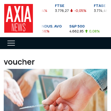
FTSEA
FTSE
FTASE
899,47
-0,04%
3.776,27
-0,05%
3.774,48
DOW JONES INDUS. AVG
S&P 500
NA
35.911,81
-0,56%
4.662,85
0,08%
14.
voucher