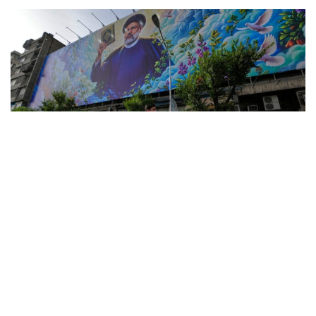
Συντακτική Ομάδα
Η
Τεχεράνη
προχωρά σε τροποποιήσεις στο
προσχέδιο Μνημονίου Κατανόησης
με στόχο τον