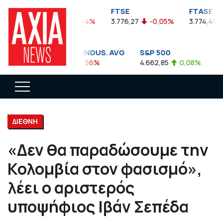
FTSEA
FTSE
FTASE
899,47
-0,04%
3.776,27
-0,05%
3.774,48
DOW JONES INDUS. AVG
S&P 500
NA
35.911,81
-0,56%
4.662,85
0,08%
14.
ΔΙΕΘΝΗ
«Δεν θα παραδώσουμε την
Κολομβία στον φασισμό»,
λέει ο αριστερός
υποψήφιος Ιβάν Σεπέδα