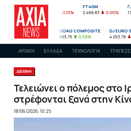
FTASE
FT40M
ΓΔ
%
3.774,48
-0,10%
2.468,83
0,00%
1.545,63
-0,
NASDAQ COMPOSITE
DJ EURO STOXX 50 €
0,08%
14.893,75
0,59%
4.253,76
-1,13%
ΑΡΧΙΚΗ
ΕΛΛΑΔΑ
ΤΕΧΝΟΛΟΓΙΑ
ΤΡΑΠΕΖΕ
ΔΙΕΘΝΗ
Τελειώνει ο πόλεμος στο Ι
στρέφονται ξανά στην Κίν
18/06/2026, 10:25