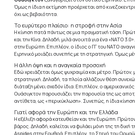
Όμως η ίδια η εκτίμηση προέρχεται από κινεζοκεντρι
όχι ως βεβαιότητα.
Το ευρύτερο πλαίσιο: η στροφή στην Ασία
Η κίνηση πατά πάντως σε μια πραγματική τάση. Πρώ
και την Κίνα. Δηλαδή, μιλά ανοιχτά για ένα «ΝΑΤΟ 3.
στην Ευρώπη. Επιπλέον, ο ίδιος ο ΓΓ του ΝΑΤΟ αναγν
Ειρηνικό μοιάζει συνεπής με τη στρατηγική. Όμως μέ
Η άλλη όψη και η αναγκαία προσοχή
Εδώ χρειάζεται όμως ψυχραιμία και μέτρο. Πρώτον, 
στρατηγική. Δηλαδή, τα πλοία αλλάζουν θέση συνεχώς
διάταξη μένει σχεδόν ίδια. Επιπλέον, ο αμερικανικό
Ουάσιγκτον παρουσιάζει την παρουσία της ως αποτρο
αντίθετα, ως «περικύκλωση». Συνεπώς, η ίδια κίνησ
Γιατί αφορά την Ευρώπη και την Ελλάδα
Η εξέλιξη αφορά κατευθείαν και την Ευρώπη. Πρώτον
βάρος. Δηλαδή, καλείται να φυλάει μόνη της τη δική 
Aspides στην Ερυθρά. Επιπλέον, το Στενό του Ορμούζ 