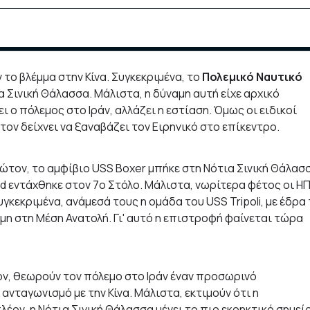
το βλέμμα στην Κίνα. Συγκεκριμένα, το
Πολεμικό Ναυτικό
 Σινική Θάλασσα. Μάλιστα, η δύναμη αυτή είχε αρχικό
 ο πόλεμος στο Ιράν, αλλάζει η εστίαση. Όμως οι ειδικοί
τον δείχνει να ξαναβάζει τον Ειρηνικό στο επίκεντρο.
ρώτον, το αμφίβιο USS Boxer μπήκε στη Νότια Σινική Θάλασ
and εντάχθηκε στον 7ο Στόλο. Μάλιστα, νωρίτερα φέτος οι Η
γκεκριμένα, ανάμεσά τους η ομάδα του USS Tripoli, με έδρα
κόμη στη Μέση Ανατολή. Γι' αυτό η επιστροφή φαίνεται τώρα
ον, θεωρούν τον πόλεμο στο Ιράν έναν προσωρινό
ανταγωνισμό με την Κίνα. Μάλιστα, εκτιμούν ότι η
λέον, η Νότια Σινική Θάλασσα μένει το πιο εκρηκτικό σημείο