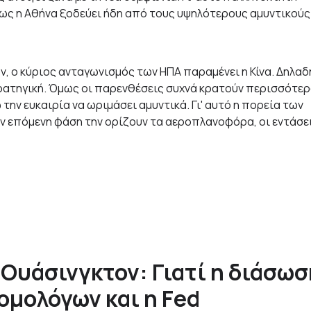
μως η Αθήνα ξοδεύει ήδη από τους υψηλότερους αμυντικούς
ον, ο κύριος ανταγωνισμός των ΗΠΑ παραμένει η Κίνα. Δηλαδ
τρατηγική. Όμως οι παρενθέσεις συχνά κρατούν περισσότε
την ευκαιρία να ωριμάσει αμυντικά. Γι' αυτό η πορεία των
την επόμενη φάση την ορίζουν τα αεροπλανοφόρα, οι εντάσε
 Ουάσινγκτον: Γιατί η διάσωσ
ομολόγων και η Fed