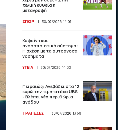
League και το Athens
τελική ευθεία η
Open στις αθλητικές
μεταγραφή
μεταδόσεις
ΣΠΟΡ
30/07/2026, 14:01
ΣΠΟΡ
16/07/2026, 11:06
Καφεΐνη και
Μαχητικά F-35
ανοσοποιητικό σύστημα:
υποδέχθηκαν την εθνική
Η σχέση με τα αυτοάνοσα
Νορβηγίας στο Όσλο
νοσήματα
ΣΠΟΡ
14/07/2026, 13:36
ΥΓΕΙΑ
30/07/2026, 14:00
Βραχνάδα στη φωνή: Πότε
Πειραιώς: Ανεβάζει στα 12
χρειάζεται περαιτέρω
ευρώ την τιμή-στόχο UBS
έλεγχο;
- Βλέπει νέα περιθώρια
ανόδου
ΥΓΕΙΑ
14/07/2026, 13:35
ΤΡΑΠΕΖΕΣ
30/07/2026, 13:59
Λογαριασμός ευθύνης για