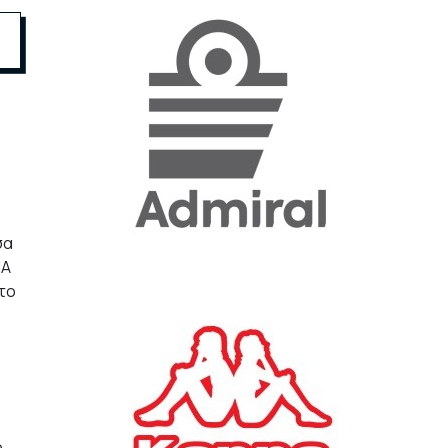
«Η ακρίβεια «γονατίζει»
την κοινωνία - Νέα μεγάλη
έρευνα της Pulse για το
Ε.Ε.Α.
ΟΙΚΟΝΟΜΙΑ
23/07/2026, 12:50
Aktor: Δεν θα γίνουν
δεκτές προσφορές κάτω
σα
των 11,25 ευρώ στην
ΠΑ
αύξηση κεφαλαίου
 το
ΕΠΙΧΕΙΡΗΣΕΙΣ
22/07/2026, 12:12
Κ. Πιερρακάκης: Νέα
εποχή για το Ολυμπιακό
Κωπηλατοδρόμιο - Η
δημόσια περιουσία είναι
περιουσία όλων των
.