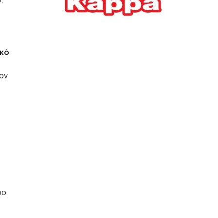
Ελλήνων
,
ΟΙΚΟΝΟΜΙΑ
22/07/2026, 12:11
ικό
Οι επιχειρήσεις ανοίγουν
την ατζέντα της ΔΕΘ – Τα
αιτήματα προς τον
ον
πρωθυπουργό
ΕΠΙΧΕΙΡΗΣΕΙΣ
22/07/2026, 12:09
ΕΣΠΑ για επιχειρήσεις:
Όλα όσα πρέπει να
γνωρίζετε πριν ανοίξει ο
φάκελος της αίτησης
ΟΙΚΟΝΟΜΙΑ
21/07/2026, 12:36
ρο
Τουρισμός: Διψήφια