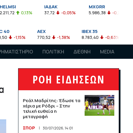
ΙΑΔΑΚ
MXGRR
ΣΑΓΔ
3%
37,72
-0,05%
5.986,38
-0,23%
2.924,61
AEX
IBEX 35
ATX
770,52
-1,38%
8.783,40
-0,63%
4.007,68
-0,
ΡΗΜΑΤΙΣΤΗΡΙΟ
ΠΟΛΙΤΙΚΗ
ΔΙΕΘΝΗ
MEDIA
ΡΟΗ ΕΙΔΗΣΕΩΝ
α
Ρεάλ Μαδρίτης: Έδωσε τα
χέρια με Ρόδρι – Στην
τελική ευθεία η
μεταγραφή
ΣΠΟΡ
30/07/2026, 14:01