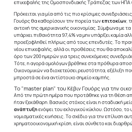
επικεφαλής της Ομοσπονδιακής Τράπεζας των ΗΠΑ 
Πρόκειται για μία από τις πιο κρίσιμες συνεδριάσει
Γουόρς θα καθορίσουν την πορεία των
επιτοκίων
, 
αντοχή της αμερικανικής οικονομίας. Σύμφωνα με τα
υπάρχει πιθανότητα 97,4% να μην υπάρξει καμία αλλα
προεξοφληθεί πλήρως από τους επενδυτές. Το πραγμ
νέου επικεφαλής, αλλά οι προθέσεις που θα αποκαλύ
όρο των 200 ημερών για τρεις συνεχόμενες συνεδριάσ
Τότε, η αγορά ομολόγων βρέθηκε στα πρόθυρα αποσ
Οικονομικών να διοχετεύσει ρευστότητα, εξέλιξη πο
μπροστά σε ένα αντίστοιχο σημείο καμπής.
Το "master plan" του Κέβιν Γουόρς για την οικ
Από την πρώτη ημέρα που προτάθηκε για τη θέση από
ήταν ξεκάθαρη. Βασικός στόχος είναι η σταδιακή με
ανάπτυξη
ενόψει του εκλογικού κύκλου. Ωστόσο, το
νομισματικές κινήσεις. Το σχέδιο για την επίλυση α
χρηματοοικονομική κρίση, είναι σύνθετο και διαρθρ