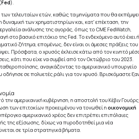
(
Fed
).
ς των τελευταίων ετών, καθώς τα μηνύματα που θα εκπέμψει
τη δυναμική των χρηματιστηρίων και, κατ' επέκταση, την
 εργαλεία ανάλυσης της αγοράς, όπως το CME FedWatch,
γή στο βασικό επιτόκιο της Fed. Το ενδεχόμενο αυτό έχει 
ατικό ζήτημα, επομένως, δεν είναι οι άμεσες πράξεις του
ψει. Πρόσφατα, ο χρυσός έκλεισε κάτω από τον κινητό μέσ
εις, κάτι που είχε να συμβεί από τον Οκτώβριο του 2023.
ταθεροποίησης, αναγκάζοντας το αμερικανικό υπουργείο
υ οδήγησε σε πολυετές ράλι για τον χρυσό. Βρισκόμαστε ξα
ονομία
 την αμερικανική κυβέρνηση, η αποστολή του Κέβιν Γουόρς
ίωση των επιτοκίων προκειμένου να τονωθεί η
οικονομική
 υπέρογκο αμερικανικό χρέος δεν επιτρέπει επιπόλαιες
υτής της εξίσωσης, δίχως να πυροδοτηθεί μια νέα
ώνεται σε τρία στρατηγικά βήματα.