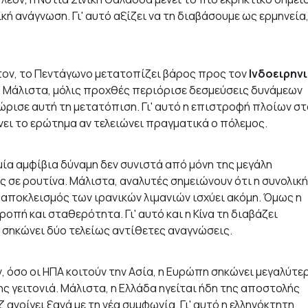
κή ανάγνωση. Γι' αυτό αξίζει να τη διαβάσουμε ως ερμηνεία
τον, το Πεντάγωνο μετατοπίζει βάρος προς τον
Ινδοειρην
0». Μάλιστα, μόλις προχθές περιόρισε δεσμεύσεις δυνάμεων
ώρισε αυτή τη μετατόπιση. Γι' αυτό η επιστροφή πλοίων στ
νει το ερώτημα αν τελειώνει πραγματικά ο πόλεμος.
μία αμφίβια δύναμη δεν συνιστά από μόνη της μεγάλη
 σε ρουτίνα. Μάλιστα, αναλυτές σημειώνουν ότι η συνολική
ς αποκλεισμός των ιρανικών λιμανιών ισχύει ακόμη. Όμως η
πή και σταθερότητα. Γι' αυτό και η Κίνα τη διαβάζει
η σηκώνει δύο τελείως αντίθετες αναγνώσεις.
, όσο οι ΗΠΑ κοιτούν την Ασία, η Ευρώπη σηκώνει μεγαλύτε
της γειτονιά. Μάλιστα, η Ελλάδα ηγείται ήδη της αποστολής
ανοίγει ξανά με τη νέα συμφωνία. Γι' αυτό η ελληνόκτητη