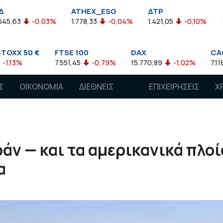
ATHEX_ESG
ΔΤΡ
HELMSI
03%
1.778,33
-0,04%
1.421,05
-0,10%
2.211,72
0,1
FTSE 100
DAX
CAC 40
7.551,45
-0,79%
15.770,89
-1,02%
7.118,50
-1,15%
Σ
ΟΙΚΟΝΟΜΙΑ
ΔΙΕΘΝΕΙΣ
ΕΠΙΧΕΙΡΗΣΕΙΣ
Χ
ΑΓΟΡΕΣ
ράν — και τα αμερικανικά πλοί
α