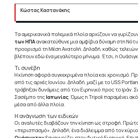
Κώστας Καστανάκης
Τα αμερικανικά πολεμικά πλοία αρχίζουν να γυρίζουν 
των ΗΠΑ
ανακατεύθυνε μια αμφίβια δύναμη στη Νότια
προορισμό τη Μέση Ανατολή. Δηλαδή, καθώς τελειώνει
βλέπουν εδώ ένα μεγαλύτερο μήνυμα. Έτσι, η Ουάσιγκ
Τι συνέβη
Η κίνηση αφορά συγκεκριμένα πλοία και χρονισμό. Π
από τις αρχές Ιουνίου. Δηλαδή, μαζί με το USS Portl
τράβηξαν δυνάμεις από τον Ειρηνικό προς το Ιράν. Συ
Σασέμπο της
Ιαπωνίας
. Όμως η Tripoli παραμένει α
μέσα από άλλα πλοία.
Η ανάγνωση των ειδικών
Οι αναλυτές διαβάζουν την κίνηση ως στροφή. Πρώτ
«περισπασμό». Δηλαδή, ένα διάλειμμα από τον κύριο 
Ουάσιγκτον
ξαναγυρίζει στον δυτικό Ειρηνικό. Επιπ