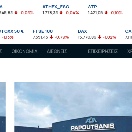
ATHEX_ESG
ΔΤΡ
HELMSI
0,03%
1.778,33
-0,04%
1.421,05
-0,10%
2.211,72
€
FTSE 100
DAX
CAC 40
7.551,45
-0,79%
15.770,89
-1,02%
7.118,50
-1,1
Σ
ΟΙΚΟΝΟΜΙΑ
ΔΙΕΘΝΕΙΣ
ΕΠΙΧΕΙΡΗΣΕΙΣ
Χ
ΑΓΟΡΕΣ