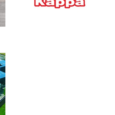
Ελλήνων
ΟΙΚΟΝΟΜΙΑ
22/07/2026, 12:11
Οι επιχειρήσεις ανοίγουν
την ατζέντα της ΔΕΘ – Τα
αιτήματα προς τον
πρωθυπουργό
ΕΠΙΧΕΙΡΗΣΕΙΣ
22/07/2026, 12:09
ΕΣΠΑ για επιχειρήσεις:
Όλα όσα πρέπει να
γνωρίζετε πριν ανοίξει ο
φάκελος της αίτησης
ΟΙΚΟΝΟΜΙΑ
21/07/2026, 12:36
Τουρισμός: Διψήφια