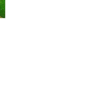
άνοδος σε αφίξεις και
έσοδα το πρώτο
πεντάμηνο
ΟΙΚΟΝΟΜΙΑ
21/07/2026, 12:34
Οι ΗΠΑ κλιμακώνουν τη
σύγκρουση με το Διεθνές
Ποινικό Δικαστήριο
ΔΙΕΘΝΗ
16/07/2026, 11:10
120 εκατομμύρια και ένα
μπλε τικ: η Ευρώπη δείχνει
στον Μασκ τη ρυθμιστική
της δύναμη
ΔΙΕΘΝΗ
16/07/2026, 11:09
Η κλήρωση της Super