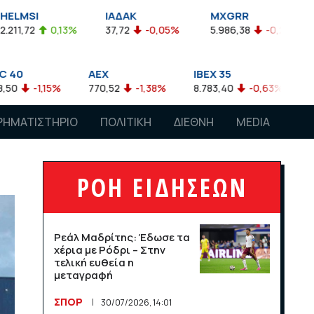
ΙΑΔΑΚ
MXGRR
ΣΑΓΔ
0,13%
37,72
-0,05%
5.986,38
-0,23%
2.924,61
AEX
IBEX 35
ATX
5%
770,52
-1,38%
8.783,40
-0,63%
4.007,68
-
ΡΗΜΑΤΙΣΤΗΡΙΟ
ΠΟΛΙΤΙΚΗ
ΔΙΕΘΝΗ
MEDIA
ΡΟΗ ΕΙΔΗΣΕΩΝ
Ρεάλ Μαδρίτης: Έδωσε τα
χέρια με Ρόδρι – Στην
τελική ευθεία η
μεταγραφή
ΣΠΟΡ
30/07/2026, 14:01