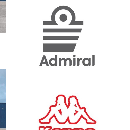
«Η ακρίβεια «γονατίζει»
την κοινωνία - Νέα μεγάλη
έρευνα της Pulse για το
Ε.Ε.Α.
ΟΙΚΟΝΟΜΙΑ
23/07/2026, 12:50
Aktor: Δεν θα γίνουν
δεκτές προσφορές κάτω
των 11,25 ευρώ στην
αύξηση κεφαλαίου
ΕΠΙΧΕΙΡΗΣΕΙΣ
22/07/2026, 12:12
Κ. Πιερρακάκης: Νέα
εποχή για το Ολυμπιακό
Κωπηλατοδρόμιο - Η
δημόσια περιουσία είναι
περιουσία όλων των