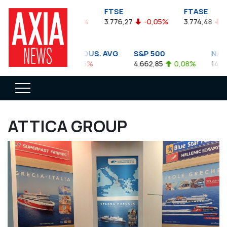
FTSEA
FTSE
FTASE
899,47
-0,04%
3.776,27
-0,05%
3.774,48
-0,1
DOW JONES INDUS. AVG
S&P 500
NASDA
35.911,81
-0,56%
4.662,85
0,08%
14.893,7
ATTICA GROUP