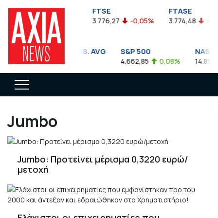
TSEA
FTSE
FTASE
9,47
-0,04%
3.776,27
-0,05%
3.774,48
-0,10%
OW JONES INDUS. AVG
S&P 500
NASDAQ COM
.911,81
-0,56%
4.662,85
0,08%
14.893,75
0,
Jumbo
Jumbo: Προτείνει μέρισμα 0,3220 ευρώ/
μετοχή
Ελάχιστοι οι επιχειρηματίες που