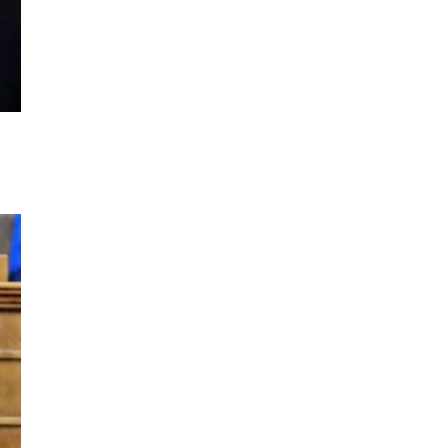
άνοδος σε αφίξεις και
έσοδα το πρώτο
πεντάμηνο
ΟΙΚΟΝΟΜΙΑ
21/07/2026, 12:34
Οι ΗΠΑ κλιμακώνουν τη
σύγκρουση με το Διεθνές
Ποινικό Δικαστήριο
ΔΙΕΘΝΗ
16/07/2026, 11:10
120 εκατομμύρια και ένα
μπλε τικ: η Ευρώπη δείχνει
στον Μασκ τη ρυθμιστική
της δύναμη
ΔΙΕΘΝΗ
16/07/2026, 11:09
Η κλήρωση της Super