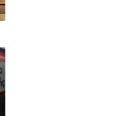
League και το Athens
Open στις αθλητικές
μεταδόσεις
ΣΠΟΡ
16/07/2026, 11:06
Μαχητικά F-35
υποδέχθηκαν την εθνική
Νορβηγίας στο Όσλο
ΣΠΟΡ
14/07/2026, 13:36
Βραχνάδα στη φωνή: Πότε
χρειάζεται περαιτέρω
έλεγχο;
ΥΓΕΙΑ
14/07/2026, 13:35
Λογαριασμός ευθύνης για