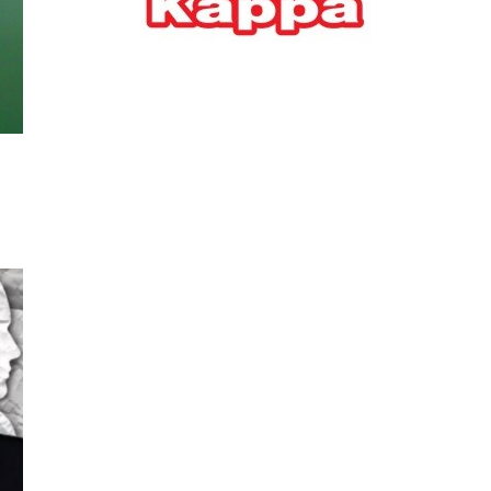
Ελλήνων
ΟΙΚΟΝΟΜΙΑ
22/07/2026, 12:11
Οι επιχειρήσεις ανοίγουν
την ατζέντα της ΔΕΘ – Τα
αιτήματα προς τον
πρωθυπουργό
ΕΠΙΧΕΙΡΗΣΕΙΣ
22/07/2026, 12:09
ΕΣΠΑ για επιχειρήσεις:
Όλα όσα πρέπει να
γνωρίζετε πριν ανοίξει ο
φάκελος της αίτησης
ΟΙΚΟΝΟΜΙΑ
21/07/2026, 12:36
Τουρισμός: Διψήφια