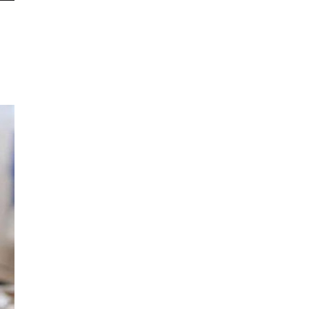
τους πρώτους 30 μήνες
από τον Νίκο Χαρδαλιά
ΠΟΛΙΤΙΚΗ
14/07/2026, 13:32
Η Αβάνα αντιμετωπίζει
νέα πολύωρα μπλακ άουτ
στην Κούβα
ΔΙΕΘΝΗ
13/07/2026, 14:25
Η Ευρωπαϊκή Ένωση
αναδιαρθρώνει τον
κτηνοτροφικό τομέα
ΔΙΕΘΝΗ
13/07/2026, 14:23
Ο Σέρλοτ δέχθηκε ακραία
μηνύματα μετά τον
αποκλεισμό της