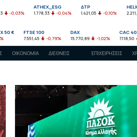
_ESG
ΔΤΡ
HELMSI
ΙΑΔΑΚ
-0,04%
1.421,05
-0,10%
2.211,72
0,13%
37,72
DAX
CAC 40
AEX
0,79%
15.770,89
-1,02%
7.118,50
-1,15%
770,52
Σ
ΟΙΚΟΝΟΜΙΑ
ΔΙΕΘΝΕΙΣ
ΕΠΙΧΕΙΡΗΣΕΙΣ
Χ
ΑΓΟΡΕΣ