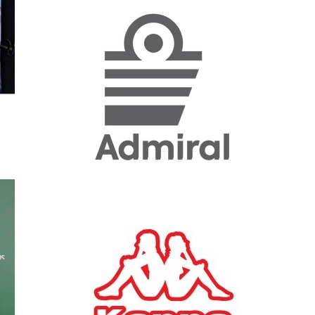
«Η ακρίβεια «γονατίζει»
την κοινωνία - Νέα μεγάλη
έρευνα της Pulse για το
Ε.Ε.Α.
ΟΙΚΟΝΟΜΙΑ
23/07/2026, 12:50
Aktor: Δεν θα γίνουν
δεκτές προσφορές κάτω
των 11,25 ευρώ στην
αύξηση κεφαλαίου
ΕΠΙΧΕΙΡΗΣΕΙΣ
22/07/2026, 12:12
Κ. Πιερρακάκης: Νέα
εποχή για το Ολυμπιακό
Κωπηλατοδρόμιο - Η
δημόσια περιουσία είναι
περιουσία όλων των