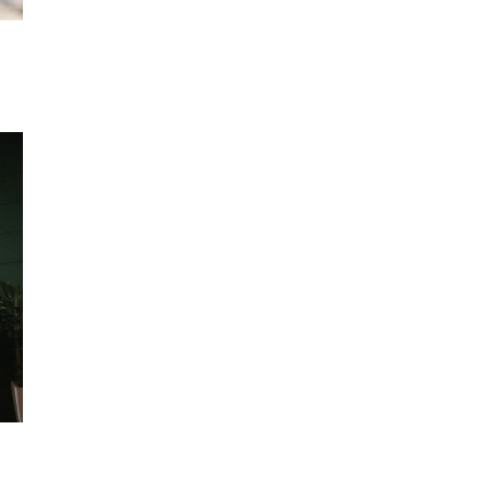
Νορβηγίας
ΣΠΟΡ
13/07/2026, 13:50
Η Παραγουανή
γερουσιαστής απειλεί με
μήνυση τον Κιλιάν Εμπαπέ
ΣΠΟΡ
08/07/2026, 14:15