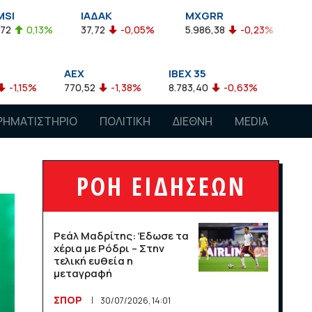
MXGRR
ΣΑΓΔ
FT
-0,05%
5.986,38
-0,23%
2.924,61
-0,03%
2.46
IBEX 35
ATX
NIKKEI
-1,38%
8.783,40
-0,63%
4.007,68
-0,57%
28.257,
ΡΗΜΑΤΙΣΤΗΡΙΟ
ΠΟΛΙΤΙΚΗ
ΔΙΕΘΝΗ
MEDIA
ΡΟΗ ΕΙΔΗΣΕΩΝ
Ρεάλ Μαδρίτης: Έδωσε τα
χέρια με Ρόδρι – Στην
τελική ευθεία η
μεταγραφή
ΣΠΟΡ
30/07/2026, 14:01