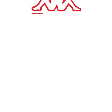
ΕΠΙΧΕΙΡΗΣΕΙΣ
Η IDE στην αιχμή της
καινοτομίας: Ηγείται σε
στρατηγικό έργο του NATO