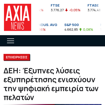
FTSEA
FTSE
FTASE
899,47
-0,04%
3.776,27
-0,05%
3.774,48
-
DOW JONES INDUS. AVG
S&P 500
NAS
35.911,81
-0,56%
4.662,85
0,08%
14.89
ΕΠΙΧΕΙΡΗΣΕΙΣ
ΔΕΗ: Έξυπνες λύσεις
εξυπηρέτησης ενισχύουν
την ψηφιακή εμπειρία των
πελατών