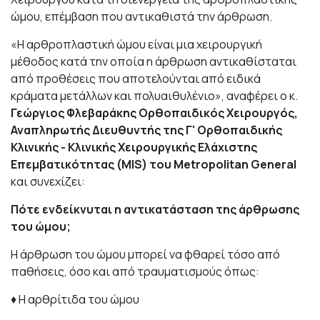
ώμου, επέμβαση που αντικαθιστά την άρθρωση.
«Η αρθροπλαστική ώμου είναι μια χειρουργική
μέθοδος κατά την οποία η άρθρωση αντικαθίσταται
από προθέσεις που αποτελούνται από ειδικά
κράματα μετάλλων και πολυαιθυλένιο», αναφέρει ο κ.
Γεώργιος Φλεβαράκης Ορθοπαιδικός Χειρουργός,
Αναπληρωτής Διευθυντής της Γ' Ορθοπαιδικής
Κλινικής - Κλινικής Χειρουργικής Ελάχιστης
Επεμβατικότητας (MIS) του
Metropolitan General
και συνεχίζει:
Πότε ενδείκνυται η αντικατάσταση της άρθρωσης
του ώμου;
Η άρθρωση του ώμου μπορεί να φθαρεί τόσο από
παθήσεις, όσο και από τραυματισμούς όπως:
♦ Η αρθρίτιδα του ώμου