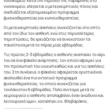
νοσοκομείο. Κατά την περίοδο της παραμονής στο
νοσοκομείο, ελέγχεται ο μετεγχειρητικός πόνος και
σχεδιάζεται εξατομικευμένο πρόγραμμα
φυσικοθεραπείας και κινησιοθεραπείας.
Οι μετεγχειρητικές ασκήσεις συνεχίζονται στο σπίτι
από τον ίδιο τον ασθενή, ενώ στις περισσότερες
περιπτώσεις, δε χρειάζεται να συνεχιστούν τα
παυσίπονα μετά το πέρας μίας εβδομάδας.
Τις πρώτες 2-3 εβδομάδες ο ασθενής αναπαύει το χέρι
του σε ένα φάκελο ανάρτησης, τον οποίο αφαιρεί για
την προσωπική του υγιεινή καθώς και για τις ασκήσεις
του. Στη συνέχεια, ο φάκελος αφαιρείται οριστικά και
ακολουθεί ένα πιο εντατικό πρόγραμμα
φυσικοθεραπείας, το οποίο συνεχίζεται για
τουλάχιστον 6 εβδομάδες. Πολύ σύντομα, μετά το
χειρουργείο ο ασθενής απολαμβάνει έναν ανώδυνο και
λειτουργικό ώμο», καταλήγει ο κ. Φλεβαράκης.