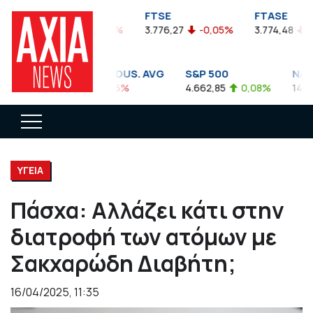
FTSEA
FTSE
FTASE
899,47
-0,04%
3.776,27
-0,05%
3.774,48
-0,1
DOW JONES INDUS. AVG
S&P 500
NASDA
35.911,81
-0,56%
4.662,85
0,08%
14.893,
ΥΓΕΙΑ
Πάσχα: Αλλάζει κάτι στην
διατροφή των ατόμων με
Σακχαρώδη Διαβήτη;
16/04/2025, 11:35