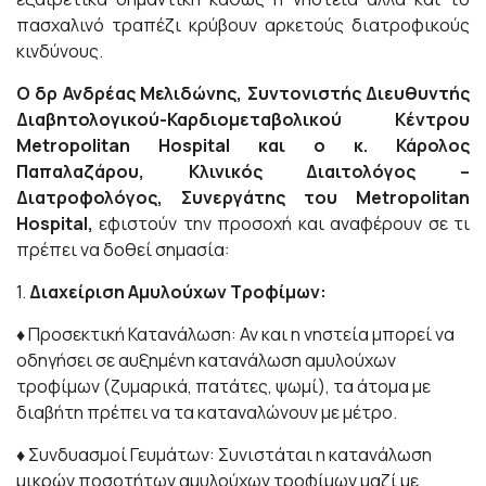
πασχαλινό τραπέζι κρύβουν αρκετούς διατροφικούς
κινδύνους.
Ο δρ Ανδρέας Μελιδώνης, Συντονιστής Διευθυντής
Διαβητολογικού-Καρδιομεταβολικού Κέντρου
Μetropolitan Hospital και ο κ. Κάρολος
Παπαλαζάρου, Κλινικός Διαιτολόγος –
Διατροφολόγος, Συνεργάτης του Metropolitan
Hospital,
εφιστούν την προσοχή και αναφέρουν σε τι
πρέπει να δοθεί σημασία:
1.
Διαχείριση Αμυλούχων Τροφίμων:
♦
Προσεκτική Κατανάλωση: Αν και η νηστεία μπορεί να
οδηγήσει σε αυξημένη κατανάλωση αμυλούχων
τροφίμων (ζυμαρικά, πατάτες, ψωμί), τα άτομα με
διαβήτη πρέπει να τα καταναλώνουν με μέτρο.
♦
Συνδυασμοί Γευμάτων: Συνιστάται η κατανάλωση
μικρών ποσοτήτων αμυλούχων τροφίμων μαζί με