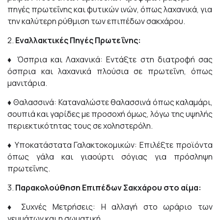
πηγές πρωτεΐνης και φυτικών ινών, όπως λαχανικά, για
την καλύτερη ρύθμιση των επιπέδων σακχάρου.
2.
Εναλλακτικές Πηγές Πρωτεΐνης:
♦
Όσπρια και Λαχανικά: Εντάξτε στη διατροφή σας
όσπρια και λαχανικά πλούσια σε πρωτεΐνη, όπως
μανιτάρια.
♦
Θαλασσινά: Καταναλώστε θαλασσινά όπως καλαμάρι,
σουπιά και γαρίδες με προσοχή όμως, λόγω της υψηλής
περιεκτικότητας τους σε χοληστερόλη.
♦
Υποκατάστατα Γαλακτοκομικών: Επιλέξτε προϊόντα
όπως γάλα και γιαούρτι σόγιας για πρόσληψη
πρωτεΐνης.
3.
Παρακολούθηση Επιπέδων Σακχάρου στο αίμα:
♦
Συχνές Μετρήσεις: Η αλλαγή στο ωράριο των
γευμάτων και η σωματική