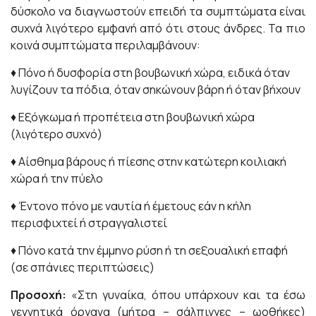
δύσκολο να διαγνωστούν επειδή τα συμπτώματα είναι
συχνά λιγότερο εμφανή από ότι στους άνδρες. Τα πιο
κοινά συμπτώματα περιλαμβάνουν:
♦ Πόνο ή δυσφορία στη βουβωνική χώρα, ειδικά όταν
λυγίζουν τα πόδια, όταν σηκώνουν βάρη ή όταν βήχουν
♦ Εξόγκωμα ή προπέτεια στη βουβωνική χώρα
(λιγότερο συχνό)
♦ Αίσθημα βάρους ή πίεσης στην κατώτερη κοιλιακή
χώρα ή την πύελο
♦ Έντονο πόνο με ναυτία ή έμετους εάν η κήλη
περισφιχτεί ή στραγγαλιστεί
♦ Πόνο κατά την έμμηνο ρύση ή τη σεξουαλική επαφή
(σε σπάνιες περιπτώσεις)
Προσοχή:
«Στη γυναίκα, όπου υπάρχουν και τα έσω
γεννητικά όργανα (μήτρα – σάλπιγγες – ωοθήκες)