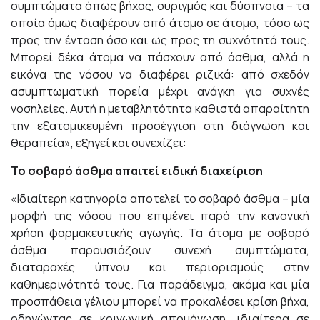
συμπτώματα όπως βήχας, συριγμός και δύσπνοια – τα
οποία όμως διαφέρουν από άτομο σε άτομο, τόσο ως
προς την ένταση όσο και ως προς τη συχνότητά τους.
Μπορεί δέκα άτομα να πάσχουν από άσθμα, αλλά η
εικόνα της νόσου να διαφέρει ριζικά: από σχεδόν
ασυμπτωματική πορεία μέχρι ανάγκη για συχνές
νοσηλείες. Αυτή η μεταβλητότητα καθιστά απαραίτητη
την εξατομικευμένη προσέγγιση στη διάγνωση και
θεραπεία», εξηγεί και συνεχίζει:
Το σοβαρό άσθμα απαιτεί ειδική διαχείριση
«Ιδιαίτερη κατηγορία αποτελεί το σοβαρό άσθμα – μία
μορφή της νόσου που επιμένει παρά την κανονική
χρήση φαρμακευτικής αγωγής. Τα άτομα με σοβαρό
άσθμα παρουσιάζουν συνεχή συμπτώματα,
διαταραχές ύπνου και περιορισμούς στην
καθημερινότητά τους. Για παράδειγμα, ακόμα και μία
προσπάθεια γέλιου μπορεί να προκαλέσει κρίση βήχα,
οδηγώντας σε κοινωνική απομόνωση, ιδιαίτερα σε