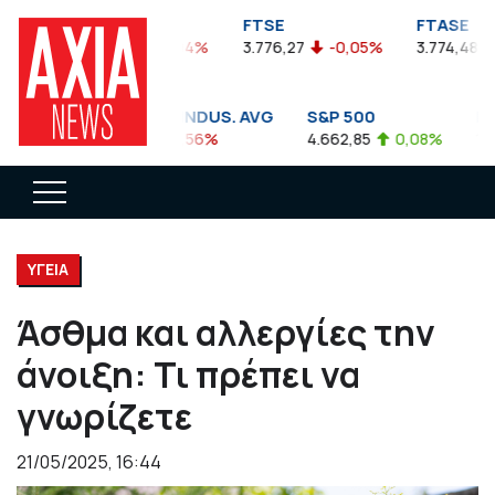
FTSEA
FTSE
FTASE
899,47
-0,04%
3.776,27
-0,05%
3.774,48
-
DOW JONES INDUS. AVG
S&P 500
NAS
35.911,81
-0,56%
4.662,85
0,08%
14.89
ΥΓΕΙΑ
Άσθμα και αλλεργίες την
άνοιξη: Τι πρέπει να
γνωρίζετε
21/05/2025, 16:44