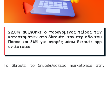
22,8% αυξήθηκε ο παραγόμενος τζίρος των
καταστημάτων στο Skroutz την περίοδο του
Πάσχα και 34% για αγορές μέσω Skroutz app
αντίστοιχα.
Το
Skroutz
, το δημοφιλέστερο marketplace στην
Ελλάδα, κατέγραψε την online αγοραστική
συμπεριφορά των καταναλωτών στο Skroutz για την
περίοδο του Πάσχα
(07-20/4/2025) σε σύγκριση με
την αντίστοιχη περσινή περίοδο (21/4-5/5/2024).
Σύμφωνα με τα στοιχεία, η
μέση τιμή του καλαθιού
ξεπέρασε τα 66€
, σημειώνοντας
αύξηση κατά 6,53%
σε σύγκριση με πέρυσι, ενώ ο
παραγόμενος τζίρος