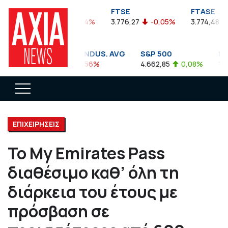
FTSEA
FTSE
FTASE
899,47
-0,04%
3.776,27
-0,05%
3.774,48
DOW JONES INDUS. AVG
S&P 500
NAS
35.911,81
-0,56%
4.662,85
0,08%
14.8
ΕΠΙΧΕΙΡΗΣΕΙΣ
Το My Emirates Pass
διαθέσιμο καθ’ όλη τη
διάρκεια του έτους με
πρόσβαση σε