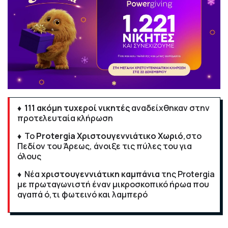
♦ 111 ακόμη τυχεροί νικητές
αναδείχθηκαν στην
προτελευταία κλήρωση
♦
Το
Protergia
Χριστουγεννιάτικο Χωριό
,στο
Πεδίον του Άρεως, άνοιξε τις πύλες του για
όλους
♦
Νέα
χριστουγεννιάτικη καμπάνια
της Protergia
με πρωταγωνιστή έναν μικροσκοπικό ήρωα που
αγαπά ό,τι φωτεινό και λαμπερό