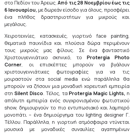
στο Πεδίον του Άρεως.
Από τις 28 Νοεμβρίου έως τις
6 Ιανουαρίου,
με δωρεάν είσοδο για όλους, προσφέρει
ένα πλήθος δραστηριοτήτων για μικρούς και
μεγάλους.
Χειροτεχνίες, κατασκευές, γιορτινό face painting,
θεματικά παιχνίδια και πλούσια δώρα περιμένουν
τους μικρούς μας φίλους. Σε ένα φανταστικό
Χριστουγεννιάτικο σκηνικό, το
Protergia Photo
Corner
, οι επισκέπτες μπορούν να βγάλουν
χριστουγεννιάτικες φωτογραφίες για να τις
μοιραστούν στα social media ενώ παράλληλα θα
μπορούν να ζήσουν μια μοναδική χορευτική εμπειρία
στη
Silent Disco
. Τέλος, τα
Protergia Magic Lights
,
η
απόλυτη εμπειρία ενός συγχρονισμένου φωτιστικού
show, δημιουργούν το πιο εντυπωσιακό και λαμπερό
μονοπάτι – ένα δημιούργημα του lighting designer Γ.
Τέλλου. Παράλληλα, η γιορτινή ατμόσφαιρα ντύνεται
μουσικά με μοναδικές συναυλίες αγαπημένων