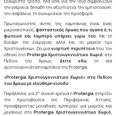
ξεχωριστό τρόπο, όλα όσα για την ίδια συμβολίζουν
την ενέργεια, δηλαδή την αξιοπιστία, την εμπιστοσύνη,
την ασφάλεια, τη σιγουριά και την προσφορά.
Πρωταγωνιστής αυτής της καμπάνιας είναι ένας
μικροσκοπικός,
φανταστικός ήρωας που αγαπά ό,τι
φωτεινό και λαμπερό υπάρχει γύρω του
. Με τη
δύναμη της ενέργειας αλλά και τη μαγεία των
Χριστουγέννων, ζει μια
γιορτινή περιπέτεια
που τον
οδηγεί στο
Protergia Χριστουγεννιάτικο Χωριό
, στο
Πεδίον του Άρεως.
Δείτε
εδώ
τη νέα
χριστουγεννιάτικη καμπάνια της Protergia.
«Protergia Χριστουγεννιάτικο Χωριό» στο Πεδίον
του Άρεως με ελεύθερη είσοδο
η
Παράλληλα, για 2
συνεχή χρονιά η
Protergia
στηρίζει
την πρωτοβουλία της Περιφέρειας Αττικής,
προσφέροντας μοναδικές εμπειρίες για μικρούς και
μεγάλους στο
Protergia
Χριστουγεννιάτικο Χωριό
,