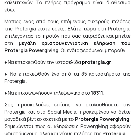
καλλιτεχνών. Το πλήρες πρόγραμμα είναι διαθέσιμο
εδώ
.
Μήπως ένας από τους επόμενους τυχερούς πελάτες
της Protergia είστε εσείς; Ελάτε τώρα στη Protergia,
επιλέγοντας το προϊόν που σας ταιριάζει και μπείτε
στη
μεγάλη χριστουγεννιάτικη κλήρωση του
Protergia Powergiving
. Οι ενδιαφερόμενοι μπορούν:
♦
Να επισκεφθούν την ιστοσελίδα
protergia.gr
.
♦
Να επισκεφθούν ένα από τα 85 καταστήματα της
Protergia.
♦
Να επικοινωνήσουν τηλεφωνικά στο
18311
.
Σας προσκαλούμε, επίσης, να ακολουθήσετε την
Protergia και στα Social Media, προκειμένου να δείτε
μοναδικά βίντεο σχετικά με το
Protergia Powergiving
.
Σημειώνεται πως οι κληρώσεις Powergiving αφορούν
υφιστάμενους, αλλά και νέους πελάτες της
Protergia
.