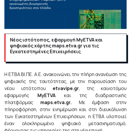
Νέος ιστότοπος, εφαρμογή MyETVA και
ψηφιακός χάρτης maps.etva.gr για τις
Εγκατεστημένες Επιχειρήσεις
Η ΕΤΒΑ ΒΙ.ΠΕ. Α.Ε. ανακοινώνει την πλήρη ανανέωση της
ψηφιακής της ταυτότητας, με την παρουσίαση του
νέου ιστότοπου
etvavipe.gr
, της καινοτόμου
εφαρμογής
MyETVA
και της διαδραστικής
πλατφόρμας
maps.etva.gr.
Με έμφαση στην
πληροφόρηση, στην ενημέρωση και στη διευκόλυνση
των Εγκατεστημένων Επιχειρήσεων, η ΕΤΒΑ υλοποιεί
έναν ολοκληρωμένο ψηφιακό μετασχηματισμό,
φέρνοντας τις υπηρεσίες της στη νέα εποχή.