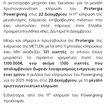
Η αντίστροφη μέτρηση έχει ξεκινήσει για τη μεγάλη
Χριστουγεννιάτικη κλήρωση του
Protergia
η
Powergiving
, στις
22 Δεκεμβρίου
. Η 11
κλήρωση της
μεγαλύτερης ενέργειας επιβράβευσης πελατών που
έχει υλοποιήσει ποτέ πάροχος στην Ελλάδα,
πραγματοποιήθηκε χθες, Δευτέρα 1η Δεκεμβρίου.
Μέχρι και σήμερα η πρωτοβουλία της
Protergia
, της
ενέργειας της
METLEN
, μετά από 11 μηνιαίες κληρώσεις
έχει ήδη αναδείξει
121 νικητές
, οι οποίοι έχουν
μοιραστεί το τεράστιο χρηματικό ποσό του
1.100.000€, ενώ ακόμα 1.100 νικητές που
απολαμβάνουν δωρεάν λογαριασμούς ενέργειας για
έναν χρόνο
. Η αυλαία των κληρώσεων του
Powergiving
για το 2025 πέφτει στις
22 Δεκεμβρίου
, με τη
μεγάλη
χριστουγεννιάτικη κλήρωση
.
η
Ειδικότερα, από την 11
κλήρωση του Powergiving
προέκυψαν: