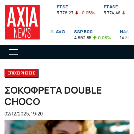
FTSEA
FTSE
FTASE
899,47
-0,04%
3.776,27
-0,05%
3.774,48
-0,10%
DOW JONES INDUS. AVG
S&P 500
NASDAQ 
35.911,81
-0,56%
4.662,85
0,08%
14.893,75
ΕΠΙΧΕΙΡΗΣΕΙΣ
ΣΟΚΟΦΡΕΤΑ DOUBLE
CHOCO
02/12/2025, 19:20