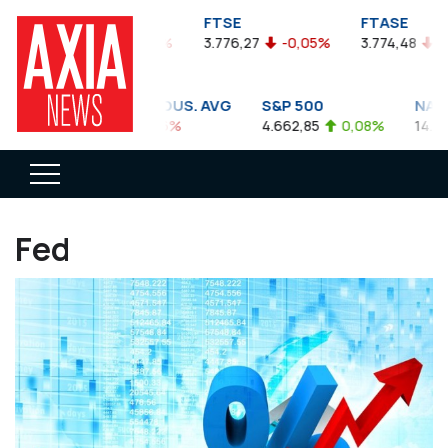
FTSEA
FTSE
FTASE
99,47
-0,04%
3.776,27
-0,05%
3.774,48
-0,10%
DOW JONES INDUS. AVG
S&P 500
NASDAQ CO
5.911,81
-0,56%
4.662,85
0,08%
14.893,75
0
Fed