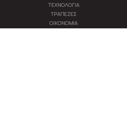
ΤΕΧΝΟΛΟΓΙΑ
ΤΡΑΠΕΖΕΣ
ΟΙΚΟΝΟΜΙΑ
ΔΙΕΘΝΕΙΣ ΑΓΟΡΕΣ
ΕΠΙΧΕΙΡΗΣΕΙΣ
ΧΡΗΜΑΤΙΣΤΗΡΙΟ
ΠΟΛΙΤΙΚΗ
ΔΙΕΘΝΗ
MEDIA
ΑΚΟΛΟΥΘΗΣΤΕ ΤΟ AXIANEWS.GR
|
Tαυτότητα
Όροι Χρήσης
Πολιτική Απορρήτου
© 2026 axianews.gr