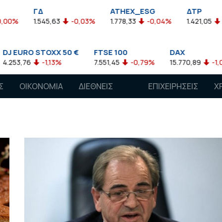
ΓΔ
ATHEX_ESG
ΔΤΡ
%
1.545,63
-0,03%
1.778,33
-0,04%
1.421,05
-0,1
EURO STOXX 50 €
FTSE 100
DAX
3,76
-1,13%
7.551,45
-0,79%
15.770,89
-1,02%
Σ
ΟΙΚΟΝΟΜΙΑ
ΔΙΕΘΝΕΙΣ
ΕΠΙΧΕΙΡΗΣΕΙΣ
Χ
ΑΓΟΡΕΣ