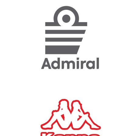
«Η ακρίβεια «γονατίζει»
την κοινωνία - Νέα μεγάλη
έρευνα της Pulse για το
Ε.Ε.Α.
ΟΙΚΟΝΟΜΙΑ
23/07/2026, 12:50
Aktor: Δεν θα γίνουν
δεκτές προσφορές κάτω
των 11,25 ευρώ στην
αύξηση κεφαλαίου
ΕΠΙΧΕΙΡΗΣΕΙΣ
22/07/2026, 12:12
Κ. Πιερρακάκης: Νέα
εποχή για το Ολυμπιακό
Κωπηλατοδρόμιο - Η
δημόσια περιουσία είναι
περιουσία όλων των