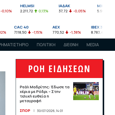
HELMSI
ΙΑΔΑΚ
MXGRR
0%
2.211,72
0,13%
37,72
-0,05%
5.986,38
-0,
CAC 40
AEX
IBEX 35
7.118,50
-1,15%
770,52
-1,38%
8.783,40
-0,63
ΡΗΜΑΤΙΣΤΗΡΙΟ
ΠΟΛΙΤΙΚΗ
ΔΙΕΘΝΗ
MEDIA
ΡΟΗ ΕΙΔΗΣΕΩΝ
Ρεάλ Μαδρίτης: Έδωσε τα
χέρια με Ρόδρι – Στην
τελική ευθεία η
μεταγραφή
ΣΠΟΡ
30/07/2026, 14:01